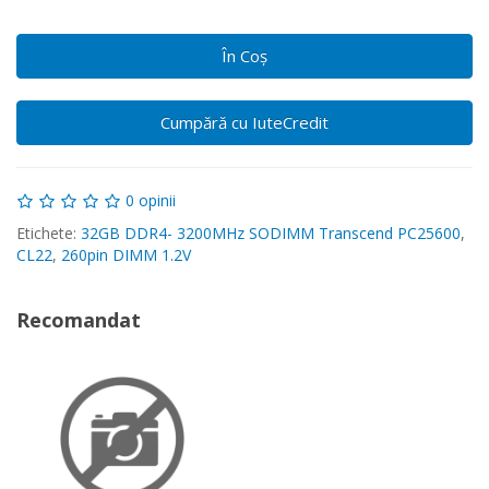
În Coş
Cumpără cu IuteCredit
0 opinii
Etichete:
32GB DDR4- 3200MHz SODIMM Transcend PC25600
,
CL22
,
260pin DIMM 1.2V
Recomandat