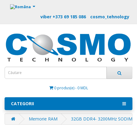
https://m9.by
viber +373 69 185 086
cosmo_tehnology
0 produs(e) - 0 MDL
CATEGORII
Memorie RAM
32GB DDR4- 3200MHz SODIMM Tr