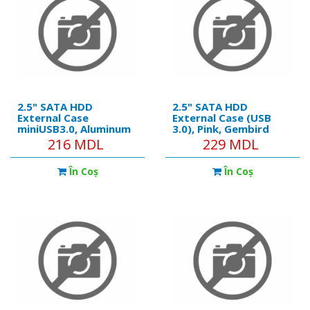
2.5" SATA HDD
2.5" SATA HDD
External Case
External Case (USB
miniUSB3.0, Aluminum
3.0), Pink, Gembird
Black, Gembird "EE2-
"EE2-U3S-3-P" -
216 MDL
229 MDL
U3S-3" -
https://cablexpert.com/i
https://gembird.nl/item.aspx?
id=11983
În Coş
În Coş
id=10253