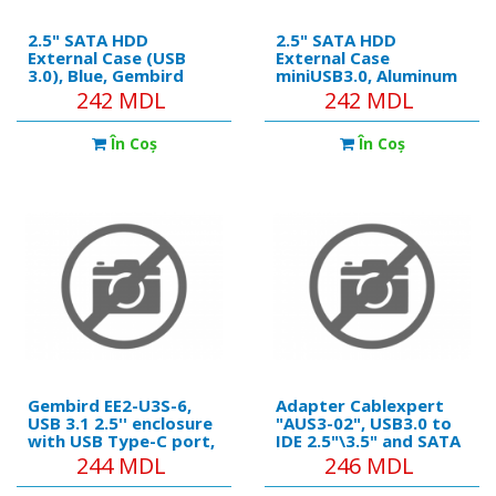
2.5" SATA HDD
2.5" SATA HDD
External Case (USB
External Case
3.0), Blue, Gembird
miniUSB3.0, Aluminum
"EE2-U3S-2-B" -
Deep Blue, Gembird
242 MDL
242 MDL
https://cablexpert.com/item.aspx?
"EE2-U3S-3-DB" -
id=11153
https://gembird.nl/item.a
În Coş
În Coş
id=11981
Gembird EE2-U3S-6,
Adapter Cablexpert
USB 3.1 2.5'' enclosure
"AUS3-02", USB3.0 to
with USB Type-C port,
IDE 2.5"\3.5" and SATA
brushed aluminum,
adaptor, GoFlex
244 MDL
246 MDL
Black
compatible -
https://cablexpert.com/i