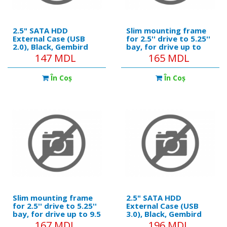
2.5" SATA HDD
Slim mounting frame
External Case (USB
for 2.5'' drive to 5.25''
2.0), Black, Gembird
bay, for drive up to
"EE2-U2S-5"
12.7 mm, Gembird, MF-
147 MDL
165 MDL
95-02
În Coş
În Coş
Slim mounting frame
2.5" SATA HDD
for 2.5'' drive to 5.25''
External Case (USB
bay, for drive up to 9.5
3.0), Black, Gembird
mm, Gembird, MF-95-
"EE2-U3S-2"
167 MDL
196 MDL