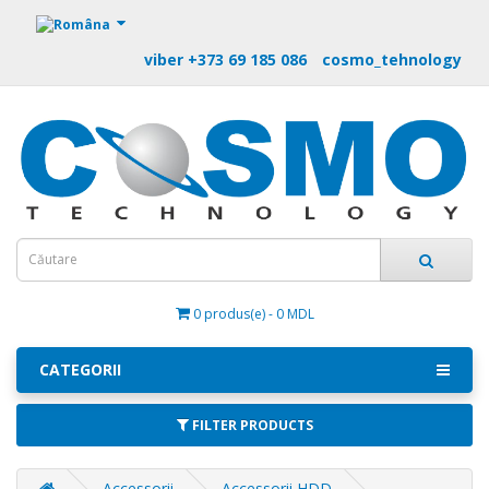
https://m9.by
viber +373 69 185 086
cosmo_tehnology
0 produs(e) - 0 MDL
CATEGORII
FILTER PRODUCTS
Accessorii
Accessorii HDD