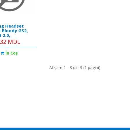
ng Headset
 Bloody GS2,
 2.0,
mm(apin), 7.1
432 MDL
/enterprise/products/hzp-
 Card, RGB,
inum Frame
În Coş
Afişare 1 - 3 din 3 (1 pagini)