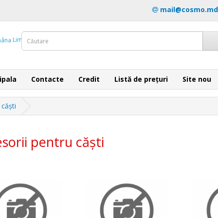
mail@cosmo.md
Limba
ipala
Contacte
Credit
Listă de prețuri
Site nou
 căști
sorii pentru căști