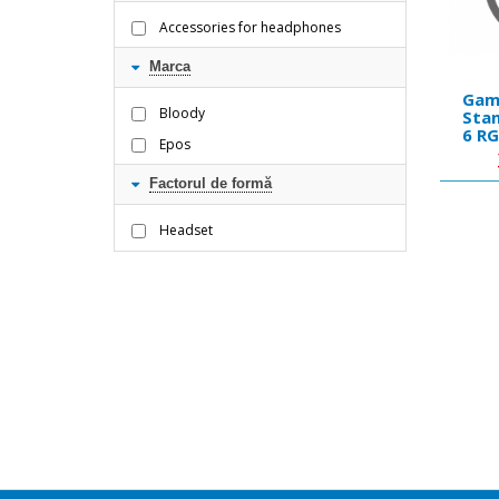
Accessories for headphones
Marca
Gam
Bloody
Stan
6 RG
Epos
Effe
Allo
Factorul de formă
Headset