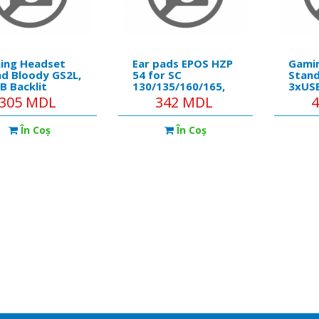
ing Headset
Ear pads EPOS HZP
Gami
d Bloody GS2L,
54 for SC
Stand
B Backlit
130/135/160/165,
3xUSB
cts, Aluminum
leather -
1x3.5
305 MDL
342 MDL
y Frame
https://www.eposaudio.com/en/us
Sound
46-black-ear-pads-
Alum
În Coş
În Coş
1000801