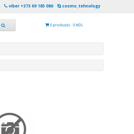
viber +373 69 185 086
cosmo_tehnology
0 produs(e) - 0 MDL