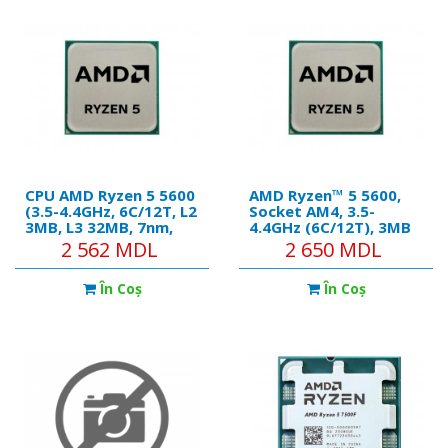
CPU AMD Ryzen 5 5600
AMD Ryzen™ 5 5600,
(3.5-4.4GHz, 6C/12T, L2
Socket AM4, 3.5-
3MB, L3 32MB, 7nm,
4.4GHz (6C/12T), 3MB
65W), Socket AM4,
L2 + 32MB L3 Cache,
2 562 MDL
2 650 MDL
Tray
No Integrated GPU,
7nm 65W, Unlocked,
În Coş
În Coş
tray