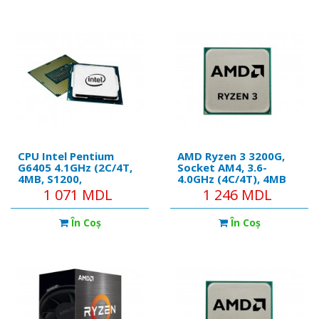
CPU Intel Pentium
AMD Ryzen 3 3200G,
G6405 4.1GHz (2C/4T,
Socket AM4, 3.6-
4MB, S1200,
4.0GHz (4C/4T), 4MB
14nm,Integrated UHD
L3, Integrated Radeon
1 071 MDL
1 246 MDL
Graphics 610, 58W)
Vega 8 Graphics, 12nm
Tray
65W, tray
În Coş
În Coş