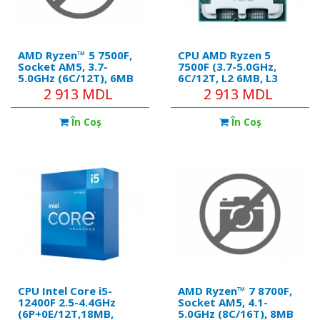
AMD Ryzen™ 5 7500F,
CPU AMD Ryzen 5
Socket AM5, 3.7-
7500F (3.7-5.0GHz,
5.0GHz (6C/12T), 6MB
6C/12T, L2 6MB, L3
L2 + 32MB L3 Cache,
32MB, 5nm, 65W),
2 913 MDL
2 913 MDL
AMD Radeon™
Socket AM5, Tray
Graphics, 5nm 65W,
În Coş
În Coş
Zen4, Unlocked, tray
CPU Intel Core i5-
AMD Ryzen™ 7 8700F,
12400F 2.5-4.4GHz
Socket AM5, 4.1-
(6P+0E/12T,18MB,
5.0GHz (8C/16T), 8MB