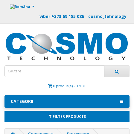
https://m9.by
viber +373 69 185 086
cosmo_tehnology
0 produs(e) - 0 MDL
CATEGORII
FILTER PRODUCTS
Componente
Procesoare