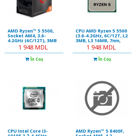
AMD Ryzen™ 5 5500,
CPU AMD Ryzen 5 5500
Socket AM4, 3.6-
(3.6-4.2GHz, 6C/12T, L2
4.2GHz (6C/12T), 3MB
3MB, L3 16MB, 7nm,
L2 + 16MB L3 Cache,
65W), Socket AM4,
1 948 MDL
1 948 MDL
No Integrated GPU,
Tray
7nm 65W, Unlocked,
În Coş
În Coş
tray
CPU Intel Core i3-
AMD Ryzen™ 5 8400F,
10105 3.7-4.4GHz
Socket AM5, 4.2-