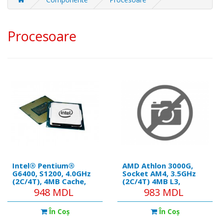
Procesoare
Intel® Pentium®
AMD Athlon 3000G,
G6400, S1200, 4.0GHz
Socket AM4, 3.5GHz
(2C/4T), 4MB Cache,
(2C/4T) 4MB L3,
Intel® UHD Graphics
Integrated Radeon
948 MDL
983 MDL
610, 14nm 58W, tray
Vega 3 Graphics, 14nm
35W, Unlocked, Box
În Coş
În Coş