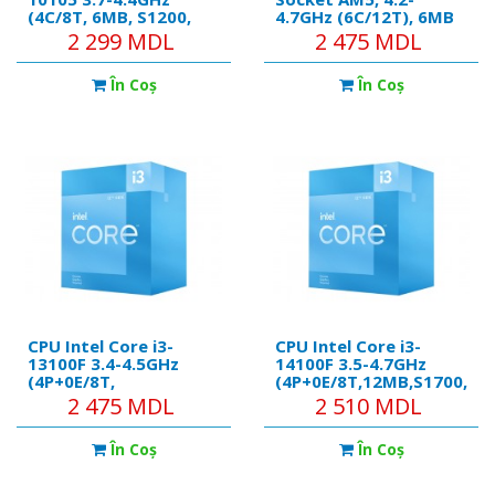
(4C/8T, 6MB, S1200,
4.7GHz (6C/12T), 6MB
14nm, Integrated UHD
L2 + 16MB L3 Cache,
2 299 MDL
2 475 MDL
Graphics 630, 65W)
No Integrated
Tray
Graphics, 4nm 65W,
În Coş
În Coş
Zen4, Unlocked, tray
CPU Intel Core i3-
CPU Intel Core i3-
13100F 3.4-4.5GHz
14100F 3.5-4.7GHz
(4P+0E/8T,
(4P+0E/8T,12MB,S1700,
12MB,S1700, 10nm, No
10nm, No Integ. UHD
2 475 MDL
2 510 MDL
Integ. Graphics, 58W)
Graphics, 60W) Tray
Tray
În Coş
În Coş