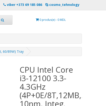
viber +373 69 185 086
cosmo_tehnology
0 produs(e) - 0 MDL
0, 60/89W) Tray
CPU Intel Core
i3-12100 3.3-
4.3GHz
(4P+0E/8T,12MB,S1700,
10nm, Integ.