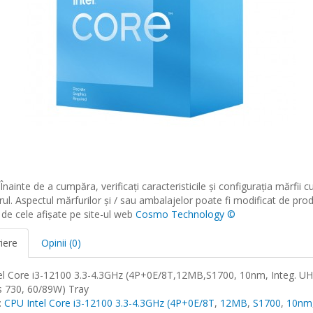
 Înainte de a cumpăra, verificați caracteristicile și configurația mărfii c
ul. Aspectul mărfurilor și / sau ambalajelor poate fi modificat de pro
ă de cele afișate pe site-ul web
Cosmo Technology ©
iere
Opinii (0)
el Core i3-12100 3.3-4.3GHz (4P+0E/8T,12MB,S1700, 10nm, Integ. U
s 730, 60/89W) Tray
:
CPU Intel Core i3-12100 3.3-4.3GHz (4P+0E/8T
,
12MB
,
S1700
,
10nm