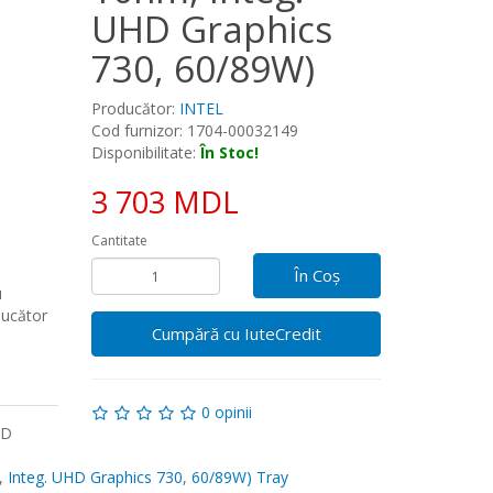
UHD Graphics
730, 60/89W)
Tray
Producător:
INTEL
Cod furnizor: 1704-00032149
Disponibilitate:
În Stoc!
3 703 MDL
Cantitate
În Coş
u
ducător
Cumpără cu IuteCredit
0 opinii
HD
,
Integ. UHD Graphics 730
,
60/89W) Tray