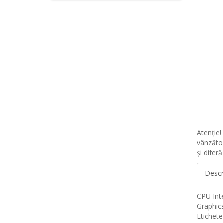
Atenţie!
vânzător
și difer
Descr
CPU Int
Graphic
Etichete