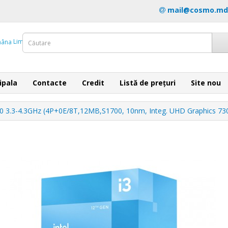
mail@cosmo.md
Limba
ipala
Contacte
Credit
Listă de prețuri
Site nou
00 3.3-4.3GHz (4P+0E/8T,12MB,S1700, 10nm, Integ. UHD Graphics 73