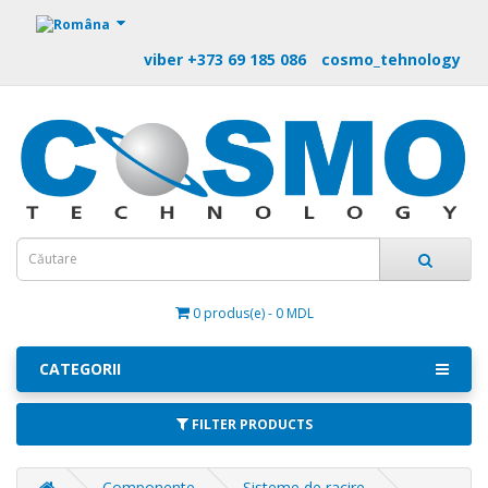
https://m9.by
viber +373 69 185 086
cosmo_tehnology
0 produs(e) - 0 MDL
CATEGORII
FILTER PRODUCTS
Componente
Sisteme de racire