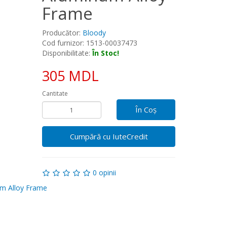
Frame
Producător:
Bloody
Cod furnizor: 1513-00037473
Disponibilitate:
În Stoc!
305 MDL
Cantitate
În Coş
Cumpără cu IuteCredit
0 opinii
m Alloy Frame