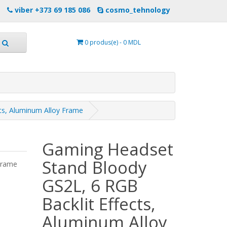
viber +373 69 185 086
cosmo_tehnology
0 produs(e) - 0 MDL
ts, Aluminum Alloy Frame
Gaming Headset
Stand Bloody
Frame
GS2L, 6 RGB
Backlit Effects,
Aluminum Alloy