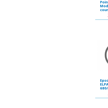
Poin
Modu
cour
for 
(PW
man
Epso
ELPA
680
For 
680