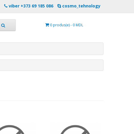
viber +373 69 185 086
cosmo_tehnology
0 produs(e) - 0 MDL