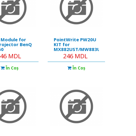
 Module for
PointWrite PW20U
rojector BenQ
KIT for
50
MX882UST/MW883UST
PRJ, GREY
246 MDL
246 MDL
În Coş
În Coş