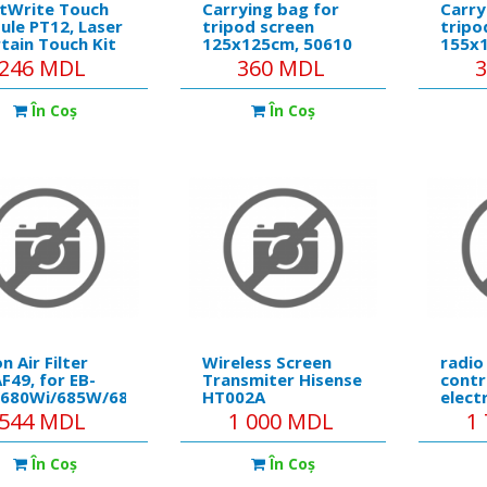
tWrite Touch
Carrying bag for
Carry
le PT12, Laser
tripod screen
tripo
tain Touch Kit
125x125cm, 50610
155x
all models
246 MDL
360 MDL
01U/PW02U/PW20U
datory)
În Coş
În Coş
n Air Filter
Wireless Screen
radio
F49, for EB-
Transmiter Hisense
contr
/680Wi/685W/685Wi/695Wi
HT002A
elect
Epson EB-
of re
544 MDL
1 000 MDL
1
/685W/685Wi/695Wi
remo
În Coş
În Coş