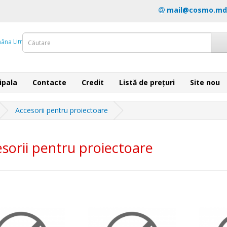
mail@cosmo.md
Limba
ipala
Contacte
Credit
Listă de prețuri
Site nou
Accesorii pentru proiectoare
sorii pentru proiectoare