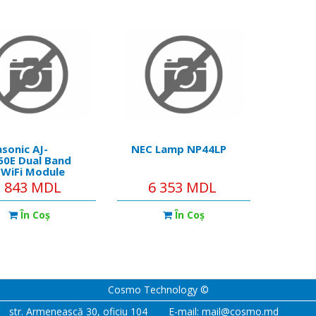
sonic AJ-
NEC Lamp NP44LP
0E Dual Band
WiFi Module
2 843 MDL
6 353 MDL
În Coş
În Coş
Cosmo Technology ©
str. Armenească 30, oficiu 104
E-mail: mail@cosmo.md