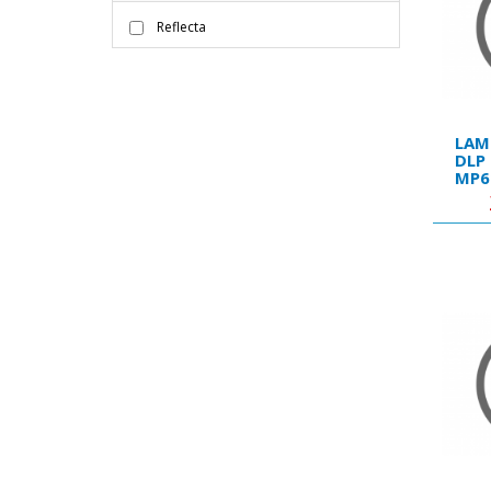
Reflecta
LAM
DLP 
MP6
W10