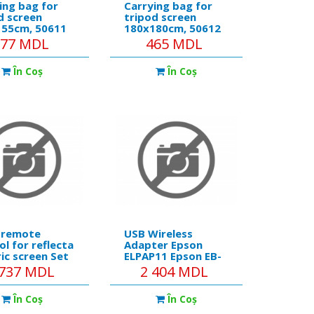
ing bag for
Carrying bag for
d screen
tripod screen
155cm, 50611
180x180cm, 50612
377 MDL
465 MDL
În Coş
În Coş
 remote
USB Wireless
ol for reflecta
Adapter Epson
ric screen Set
ELPAP11 Epson EB-
ceiver +
S04, EB-S31, EB-
 737 MDL
2 404 MDL
te
U04, EB-U32, EB-
W04, EB-W31, EB-
În Coş
În Coş
W32, EB-X04, EB-
X31