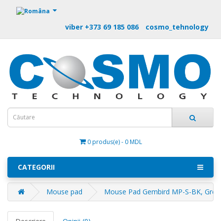
https://m9.by
viber +373 69 185 086
cosmo_tehnology
0 produs(e) - 0 MDL
CATEGORII
Mouse pad
Mouse Pad Gembird MP-S-BK, Grey. h