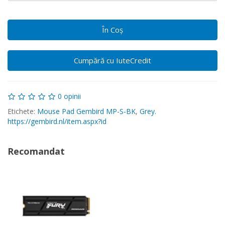
În Coş
Cumpără cu IuteCredit
0 opinii
Etichete:
Mouse Pad Gembird MP-S-BK
,
Grey.
https://gembird.nl/item.aspx?id
Recomandat