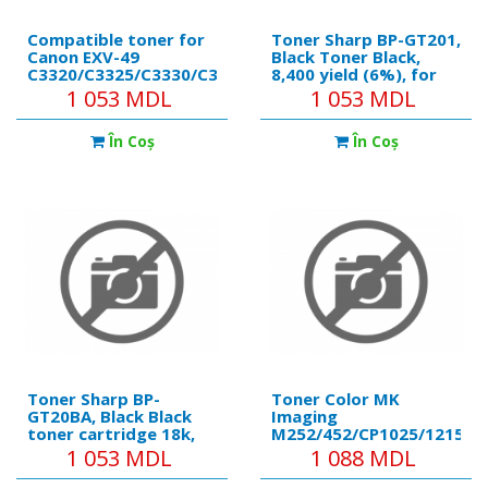
Compatible toner for
Toner Sharp BP-GT201,
Canon EXV-49
Black Toner Black,
C3320/C3325/C3330/C3525/C3530
8,400 yield (6%), for
Yellow 19K
Sharp Nova light2 BP-
1 053 MDL
1 053 MDL
20M22/ BP-20M24/ BP-
20M31
În Coş
În Coş
Toner Sharp BP-
Toner Color MK
GT20BA, Black Black
Imaging
toner cartridge 18k,
M252/452/CP1025/1215,
for Sharp BP-10C20EU
Black, Mitsibishi Japan
1 053 MDL
1 088 MDL
1kg