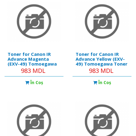
Toner for Canon IR
Toner for Canon IR
Advance Magenta
Advance Yellow (EXV-
(EXV-49) Tomoegawa
49) Tomoegawa Toner
Toner f. Canon IR
f. Canon IR 1018/19/
983 MDL
983 MDL
1018/19/
1020/1022/203 EXV18
1020/1022/203 EXV18
În Coş
În Coş