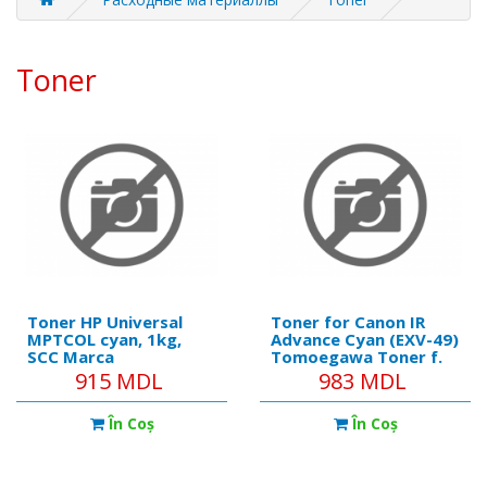
Toner
Toner HP Universal
Toner for Canon IR
MPTCOL cyan, 1kg,
Advance Cyan (EXV-49)
SCC Marca
Tomoegawa Toner f.
Compatibila: Universal
Canon IR 1018/19/
915 MDL
983 MDL
Imprimante
1020/1022/203 EXV18
Compatibile: Canon i-
În Coş
În Coş
SENSYS MF, HP
LaserJet