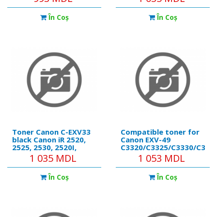
1020/1022/203 EXV18
44,5K Integral
În Coş
În Coş
Toner Canon C-EXV33
Compatible toner for
black Canon iR 2520,
Canon EXV-49
2525, 2530, 2520I,
C3320/C3325/C3330/C352
2530I, 2525IToner for
Black 36K
1 035 MDL
1 053 MDL
iR 2520, 2525, 2530,
2520i, 2530i,
În Coş
În Coş
2525i,Yield 14 600
pages