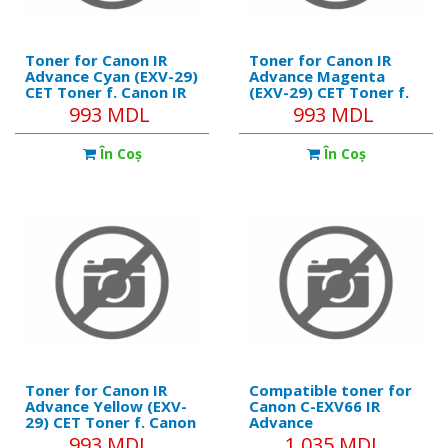
Toner for Canon IR
Toner for Canon IR
Advance Cyan (EXV-29)
Advance Magenta
CET Toner f. Canon IR
(EXV-29) CET Toner f.
1018/19/
Canon IR 1018/19/
993 MDL
993 MDL
1020/1022/203 EXV18
1020/1022/203 EXV18
În Coş
În Coş
Toner for Canon IR
Compatible toner for
Advance Yellow (EXV-
Canon C-EXV66 IR
29) CET Toner f. Canon
Advance
IR 1018/19/
DX4930i/DX4935i/DX4945i
993 MDL
1 035 MDL