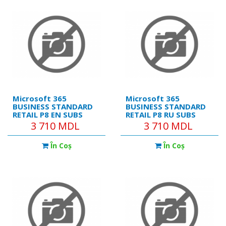
Microsoft 365
Microsoft 365
BUSINESS STANDARD
BUSINESS STANDARD
RETAIL P8 EN SUBS
RETAIL P8 RU SUBS
Ежегодная подписка.
Ежегодная подписка.
3 710 MDL
3 710 MDL
*В состав подписки
*В состав подписки
входят актуальные и
входят актуальные и
În Coş
În Coş
классические
классические
приложений Office:
приложений Office:
Outlook, Word, Excel,
Outlook, Word, Excel,
PowerPoint и
PowerPoint и
OneNote, а также
OneNote, а также
Access
Access