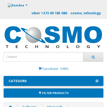
https://m9.by
viber +373 69 185 086
cosmo_tehnology
0 produs(e) - 0 MDL
CATEGORII
FILTER PRODUCTS
Software
Microsoft